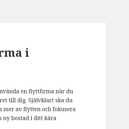
irma i
använda en flyttfirma när du
et till dig. Självklart ska du
ta mer av flytten och fokusera
n ny bostad i ditt kära