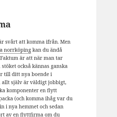
rma
et är svårt att komma ifrån. Men
a norrköping
kan du ändå
 Faktum är att när man tar
la stöket också kännas ganska
r till ditt nya boende i
allt själv är väldigt jobbigt,
ka komponenter en flytt
r, packa (och komma ihåg var du
ra in i nya hemmet och sedan
ort av en flyttfirma om du