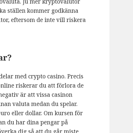
ovaluta. Ju mer kryptovalutor
lika ställen kommer godkänna
or, eftersom de inte vill riskera
ar?
delar med crypto casino. Precis
line riskerar du att förlora de
negativ är att vissa casinon
nnan valuta medan du spelar.
uro eller dollar. Om kursen för
an du har dina pengar på
åverka dig så att du går miste