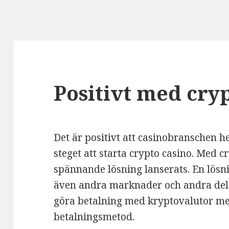
Positivt med cry
Det är positivt att casinobranschen he
steget att starta crypto casino. Med 
spännande lösning lanserats. En lös
även andra marknader och andra dela
göra betalning med kryptovalutor me
betalningsmetod.