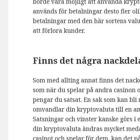
borde vara möjligt att använda krypt
används för betalningar desto fler o
betalningar med den här sortens valut
att förlora kunder.
Finns det några nackdel
Som med allting annat finns det nack
som när du spelar på andra casinon on
pengar du satsat. En sak som kan bli 
omvandlar din kryptovaluta till en a
Satsningar och vinster kanske görs i e
din kryptovaluta ändras mycket med
casinot och spelar för dem, kan det p