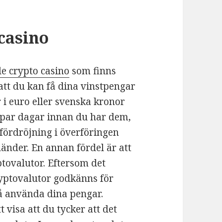
casino
e crypto casino
som finns
 att du kan få dina vinstpengar
i euro eller svenska kronor
tt par dagar innan du har dem,
fördröjning i överföringen
änder. En annan fördel är att
ptovalutor. Eftersom det
kryptovalutor godkänns för
 få använda dina pengar.
t visa att du tycker att det