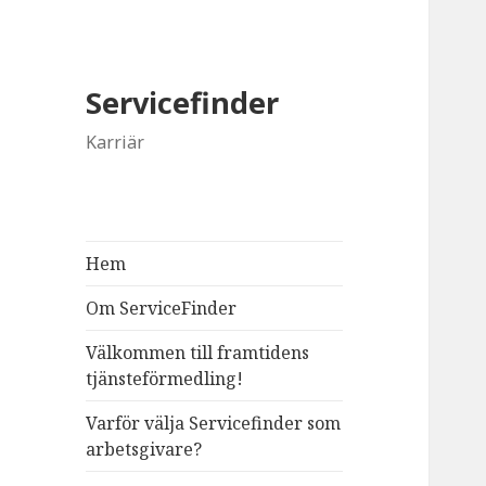
Servicefinder
Karriär
Hem
Om ServiceFinder
Välkommen till framtidens
tjänsteförmedling!
Varför välja Servicefinder som
arbetsgivare?