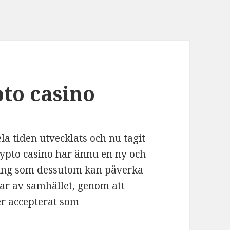
pto casino
la tiden utvecklats och nu tagit
crypto casino har ännu en ny och
ning som dessutom kan påverka
r av samhället, genom att
r accepterat som