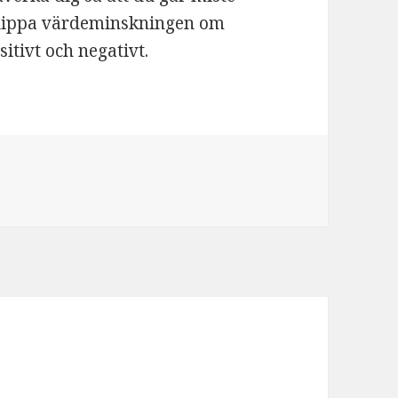
slippa värdeminskningen om
sitivt och negativt.