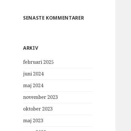
SENASTE KOMMENTARER
ARKIV
februari 2025
juni 2024
maj 2024
november 2023
oktober 2023
maj 2023