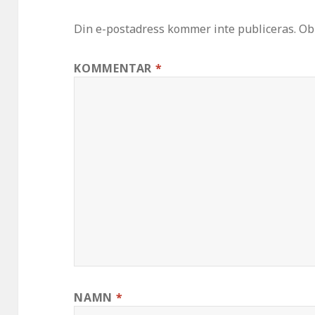
Din e-postadress kommer inte publiceras.
Ob
KOMMENTAR
*
NAMN
*