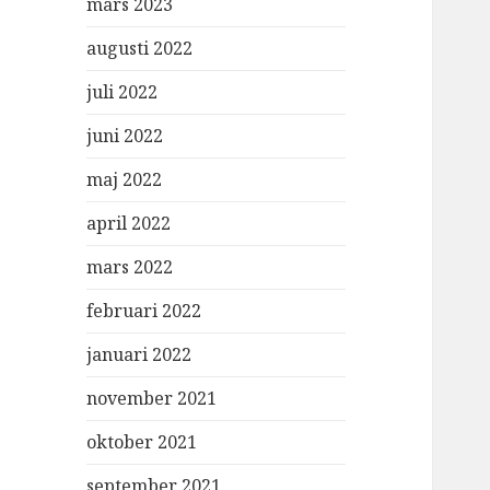
mars 2023
augusti 2022
juli 2022
juni 2022
maj 2022
april 2022
mars 2022
februari 2022
januari 2022
november 2021
oktober 2021
september 2021